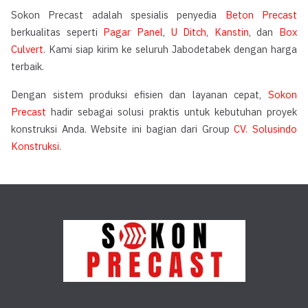
Sokon Precast adalah spesialis penyedia
Beton Precast
berkualitas seperti
Pagar Panel
,
U Ditch
,
Kanstin
, dan
Box
Culvert
. Kami siap kirim ke seluruh Jabodetabek dengan harga
terbaik.
Dengan sistem produksi efisien dan layanan cepat,
Sokon
Precast
hadir sebagai solusi praktis untuk kebutuhan proyek
konstruksi Anda. Website ini bagian dari Group
CV. Solusindo
Konstruksi
.