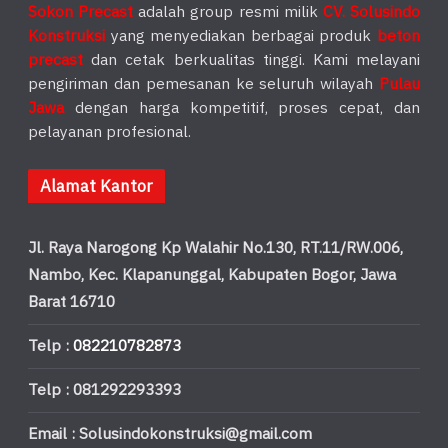
Sokon Precast
adalah group resmi milik
CV. Solusindo
Konstruksi
yang menyediakan berbagai produk
beton
precast
dan cetak berkualitas tinggi. Kami melayani
pengiriman dan pemesanan ke seluruh wilayah
Pulau
Jawa
dengan harga kompetitif, proses cepat, dan
pelayanan profesional.
Alamat Kantor
Jl. Raya Narogong Kp Walahir No.130, RT.11/RW.006,
Nambo, Kec. Klapanunggal, Kabupaten Bogor, Jawa
Barat 16710
Telp :
082210782873
Telp : 081292293393
Email : Solusindokonstruksi@gmail.com