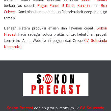
berkualitas seperti
Pagar Panel
,
U Ditch
,
Kanstin
, dan
Box
Culvert
. Kami siap kirim ke seluruh Jabodetabek dengan harga
terbaik.
Dengan sistem produksi efisien dan layanan cepat,
Sokon
Precast
hadir sebagai solusi praktis untuk kebutuhan proyek
konstruksi Anda. Website ini bagian dari Group
CV. Solusindo
Konstruksi
.
Sokon Precast
adalah group resmi milik
CV. Solusindo