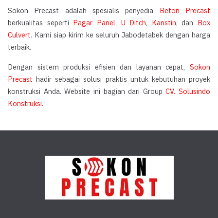
Sokon Precast adalah spesialis penyedia
Beton Precast
berkualitas seperti
Pagar Panel
,
U Ditch
,
Kanstin
, dan
Box
Culvert
. Kami siap kirim ke seluruh Jabodetabek dengan harga
terbaik.
Dengan sistem produksi efisien dan layanan cepat,
Sokon
Precast
hadir sebagai solusi praktis untuk kebutuhan proyek
konstruksi Anda. Website ini bagian dari Group
CV. Solusindo
Konstruksi
.