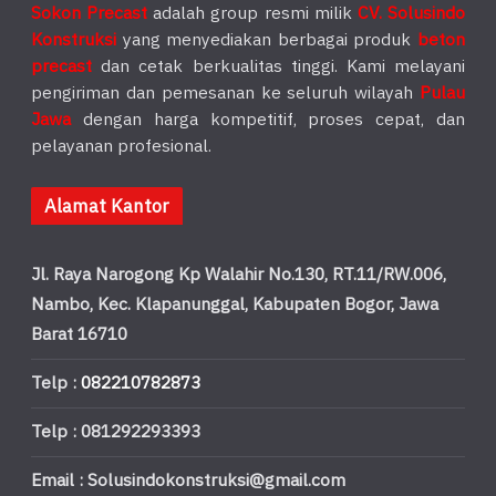
Sokon Precast
adalah group resmi milik
CV. Solusindo
Konstruksi
yang menyediakan berbagai produk
beton
precast
dan cetak berkualitas tinggi. Kami melayani
pengiriman dan pemesanan ke seluruh wilayah
Pulau
Jawa
dengan harga kompetitif, proses cepat, dan
pelayanan profesional.
Alamat Kantor
Jl. Raya Narogong Kp Walahir No.130, RT.11/RW.006,
Nambo, Kec. Klapanunggal, Kabupaten Bogor, Jawa
Barat 16710
Telp :
082210782873
Telp : 081292293393
Email : Solusindokonstruksi@gmail.com