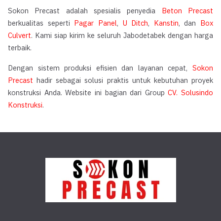
Sokon Precast adalah spesialis penyedia
Beton Precast
berkualitas seperti
Pagar Panel
,
U Ditch
,
Kanstin
, dan
Box
Culvert
. Kami siap kirim ke seluruh Jabodetabek dengan harga
terbaik.
Dengan sistem produksi efisien dan layanan cepat,
Sokon
Precast
hadir sebagai solusi praktis untuk kebutuhan proyek
konstruksi Anda. Website ini bagian dari Group
CV. Solusindo
Konstruksi
.