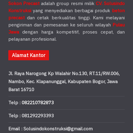
Sokon Precast
adalah group resmi milik
CV. Solusindo
Konstruksi
yang menyediakan berbagai produk
beton
precast
dan cetak berkualitas tinggi. Kami melayani
pengiriman dan pemesanan ke seluruh wilayah
Pulau
Jawa
dengan harga kompetitif, proses cepat, dan
pelayanan profesional.
Alamat Kantor
Jl. Raya Narogong Kp Walahir No.130, RT.11/RW.006,
Nambo, Kec. Klapanunggal, Kabupaten Bogor, Jawa
Barat 16710
Telp :
082210782873
Telp : 081292293393
Email : Solusindokonstruksi@gmail.com