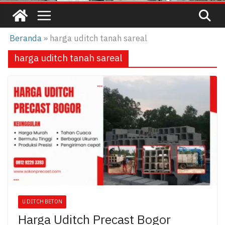
Beranda
»
harga uditch tanah sareal
harga uditch tanah sareal
U DITCH BETON
Harga Uditch Precast Bogor