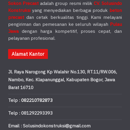
Sokon Precast
adalah group resmi milik
CV. Solusindo
Konstruksi
yang menyediakan berbagai produk
beton
precast
dan cetak berkualitas tinggi. Kami melayani
pengiriman dan pemesanan ke seluruh wilayah
Pulau
Jawa
dengan harga kompetitif, proses cepat, dan
pelayanan profesional.
Alamat Kantor
Jl. Raya Narogong Kp Walahir No.130, RT.11/RW.006,
Nambo, Kec. Klapanunggal, Kabupaten Bogor, Jawa
Barat 16710
Telp :
082210782873
Telp : 081292293393
Email : Solusindokonstruksi@gmail.com