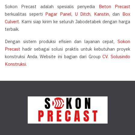
Sokon Precast adalah spesialis penyedia
Beton Precast
berkualitas seperti
Pagar Panel
,
U Ditch
,
Kanstin
, dan
Box
Culvert
. Kami siap kirim ke seluruh Jabodetabek dengan harga
terbaik.
Dengan sistem produksi efisien dan layanan cepat,
Sokon
Precast
hadir sebagai solusi praktis untuk kebutuhan proyek
konstruksi Anda. Website ini bagian dari Group
CV. Solusindo
Konstruksi
.