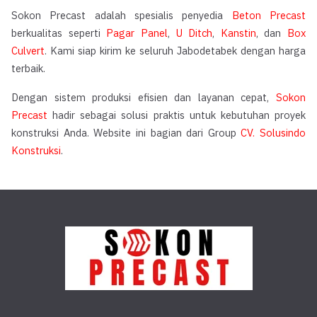
Sokon Precast adalah spesialis penyedia
Beton Precast
berkualitas seperti
Pagar Panel
,
U Ditch
,
Kanstin
, dan
Box
Culvert
. Kami siap kirim ke seluruh Jabodetabek dengan harga
terbaik.
Dengan sistem produksi efisien dan layanan cepat,
Sokon
Precast
hadir sebagai solusi praktis untuk kebutuhan proyek
konstruksi Anda. Website ini bagian dari Group
CV. Solusindo
Konstruksi
.