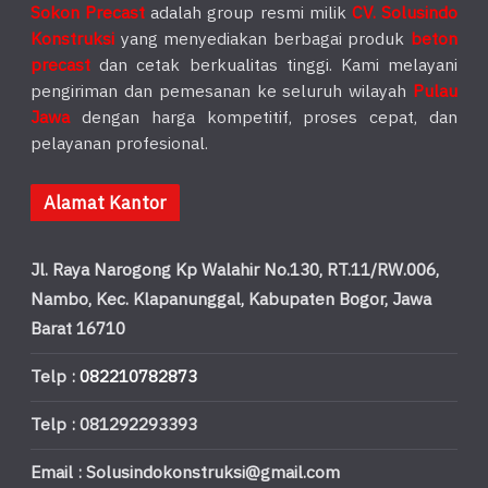
Sokon Precast
adalah group resmi milik
CV. Solusindo
Konstruksi
yang menyediakan berbagai produk
beton
precast
dan cetak berkualitas tinggi. Kami melayani
pengiriman dan pemesanan ke seluruh wilayah
Pulau
Jawa
dengan harga kompetitif, proses cepat, dan
pelayanan profesional.
Alamat Kantor
Jl. Raya Narogong Kp Walahir No.130, RT.11/RW.006,
Nambo, Kec. Klapanunggal, Kabupaten Bogor, Jawa
Barat 16710
Telp :
082210782873
Telp : 081292293393
Email : Solusindokonstruksi@gmail.com