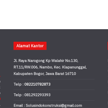
Alamat Kantor
Jl. Raya Narogong Kp Walahir No.130,
RT.11/RW.006, Nambo, Kec. Klapanunggal,
Kabupaten Bogor, Jawa Barat 16710
.
n
Telp :
082210782873
k
n
Telp : 081292293393
u
,
Email : Solusindokonstruksi@gmail.com