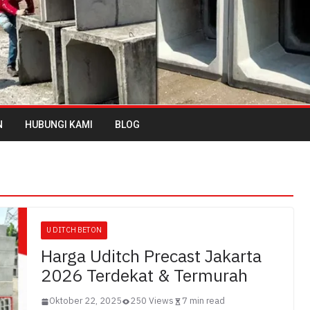
N
HUBUNGI KAMI
BLOG
U DITCH BETON
Harga Uditch Precast Jakarta
2026 Terdekat & Termurah
Oktober 22, 2025
250 Views
7 min read