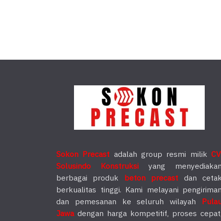
Sokon Precast
adalah group resmi milik
CV
Solusindo Konstruksi
yang menyediaka
berbagai produk
beton precast
dan ceta
berkualitas tinggi. Kami melayani pengirima
dan pemesanan ke seluruh wilayah
Pula
Jawa
dengan harga kompetitif, proses cepat