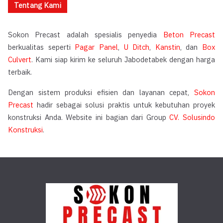
Tentang Kami
Sokon Precast adalah spesialis penyedia
Beton Precast
berkualitas seperti
Pagar Panel
,
U Ditch
,
Kanstin
, dan
Box
Culvert
. Kami siap kirim ke seluruh Jabodetabek dengan harga
terbaik.
Dengan sistem produksi efisien dan layanan cepat,
Sokon
Precast
hadir sebagai solusi praktis untuk kebutuhan proyek
konstruksi Anda. Website ini bagian dari Group
CV. Solusindo
Konstruksi
.