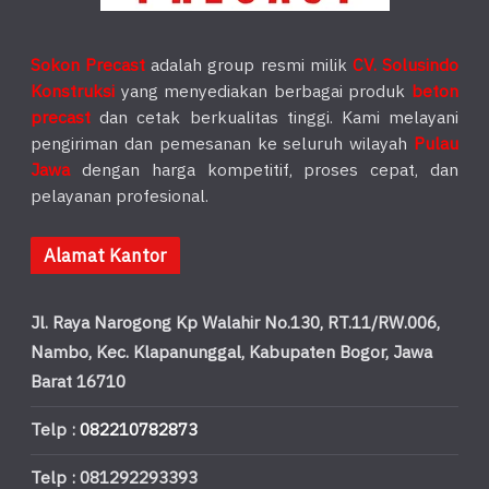
Sokon Precast
adalah group resmi milik
CV. Solusindo
Konstruksi
yang menyediakan berbagai produk
beton
precast
dan cetak berkualitas tinggi. Kami melayani
pengiriman dan pemesanan ke seluruh wilayah
Pulau
Jawa
dengan harga kompetitif, proses cepat, dan
pelayanan profesional.
Alamat Kantor
Jl. Raya Narogong Kp Walahir No.130, RT.11/RW.006,
Nambo, Kec. Klapanunggal, Kabupaten Bogor, Jawa
Barat 16710
Telp :
082210782873
Telp : 081292293393