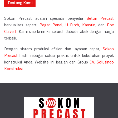
Tentang Kami
Sokon Precast adalah spesialis penyedia
Beton Precast
berkualitas seperti
Pagar Panel
,
U Ditch
,
Kanstin
, dan
Box
Culvert
. Kami siap kirim ke seluruh Jabodetabek dengan harga
terbaik.
Dengan sistem produksi efisien dan layanan cepat,
Sokon
Precast
hadir sebagai solusi praktis untuk kebutuhan proyek
konstruksi Anda. Website ini bagian dari Group
CV. Solusindo
Konstruksi
.