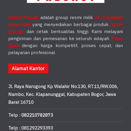
Sokon Precast
adalah group resmi milik
CV. Solusindo
Konstruksi
yang menyediakan berbagai produk
beton
precast
dan cetak berkualitas tinggi. Kami melayani
pengiriman dan pemesanan ke seluruh wilayah
Pulau
Jawa
dengan harga kompetitif, proses cepat, dan
pelayanan profesional.
Alamat Kantor
Jl. Raya Narogong Kp Walahir No.130, RT.11/RW.006,
Nambo, Kec. Klapanunggal, Kabupaten Bogor, Jawa
Barat 16710
Telp :
082210782873
Telp : 081292293393