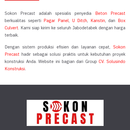
Sokon Precast adalah spesialis penyedia
Beton Precast
berkualitas seperti
Pagar Panel
,
U Ditch
,
Kanstin
, dan
Box
Culvert
. Kami siap kirim ke seluruh Jabodetabek dengan harga
terbaik.
Dengan sistem produksi efisien dan layanan cepat,
Sokon
Precast
hadir sebagai solusi praktis untuk kebutuhan proyek
konstruksi Anda. Website ini bagian dari Group
CV. Solusindo
Konstruksi
.