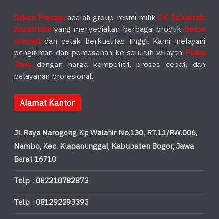
Sokon Precast
adalah group resmi milik
CV. Solusindo
Konstruksi
yang menyediakan berbagai produk
beton
precast
dan cetak berkualitas tinggi. Kami melayani
pengiriman dan pemesanan ke seluruh wilayah
Pulau
Jawa
dengan harga kompetitif, proses cepat, dan
pelayanan profesional.
Alamat Kantor
Jl. Raya Narogong Kp Walahir No.130, RT.11/RW.006,
Nambo, Kec. Klapanunggal, Kabupaten Bogor, Jawa
Barat 16710
Telp :
082210782873
Telp : 081292293393