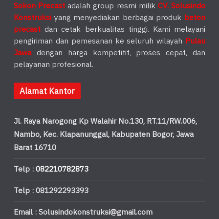
Sokon Precast
adalah group resmi milik
CV. Solusindo
Konstruksi
yang menyediakan berbagai produk
beton
precast
dan cetak berkualitas tinggi. Kami melayani
pengiriman dan pemesanan ke seluruh wilayah
Pulau
Jawa
dengan harga kompetitif, proses cepat, dan
pelayanan profesional.
Alamat Kantor
Jl. Raya Narogong Kp Walahir No.130, RT.11/RW.006,
Nambo, Kec. Klapanunggal, Kabupaten Bogor, Jawa
Barat 16710
Telp :
082210782873
Telp : 081292293393
Email : Solusindokonstruksi@gmail.com