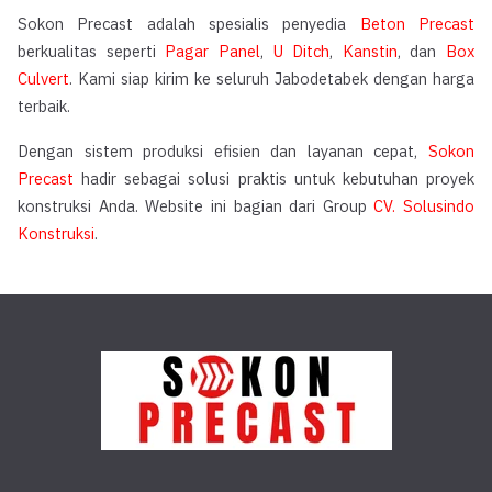
Sokon Precast adalah spesialis penyedia
Beton Precast
berkualitas seperti
Pagar Panel
,
U Ditch
,
Kanstin
, dan
Box
Culvert
. Kami siap kirim ke seluruh Jabodetabek dengan harga
terbaik.
Dengan sistem produksi efisien dan layanan cepat,
Sokon
Precast
hadir sebagai solusi praktis untuk kebutuhan proyek
konstruksi Anda. Website ini bagian dari Group
CV. Solusindo
Konstruksi
.