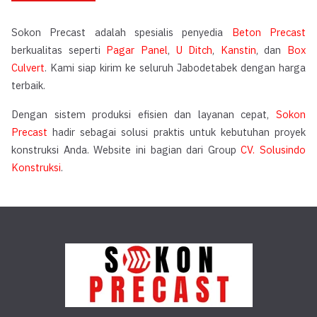
Sokon Precast adalah spesialis penyedia
Beton Precast
berkualitas seperti
Pagar Panel
,
U Ditch
,
Kanstin
, dan
Box
Culvert
. Kami siap kirim ke seluruh Jabodetabek dengan harga
terbaik.
Dengan sistem produksi efisien dan layanan cepat,
Sokon
Precast
hadir sebagai solusi praktis untuk kebutuhan proyek
konstruksi Anda. Website ini bagian dari Group
CV. Solusindo
Konstruksi
.