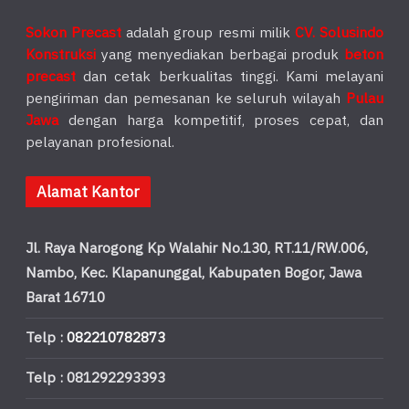
Sokon Precast
adalah group resmi milik
CV. Solusindo
Konstruksi
yang menyediakan berbagai produk
beton
precast
dan cetak berkualitas tinggi. Kami melayani
pengiriman dan pemesanan ke seluruh wilayah
Pulau
Jawa
dengan harga kompetitif, proses cepat, dan
pelayanan profesional.
Alamat Kantor
Jl. Raya Narogong Kp Walahir No.130, RT.11/RW.006,
Nambo, Kec. Klapanunggal, Kabupaten Bogor, Jawa
Barat 16710
Telp :
082210782873
Telp : 081292293393