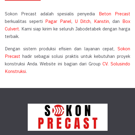
Sokon Precast adalah spesialis penyedia
Beton Precast
berkualitas seperti
Pagar Panel
,
U Ditch
,
Kanstin
, dan
Box
Culvert
. Kami siap kirim ke seluruh Jabodetabek dengan harga
terbaik.
Dengan sistem produksi efisien dan layanan cepat,
Sokon
Precast
hadir sebagai solusi praktis untuk kebutuhan proyek
konstruksi Anda. Website ini bagian dari Group
CV. Solusindo
Konstruksi
.