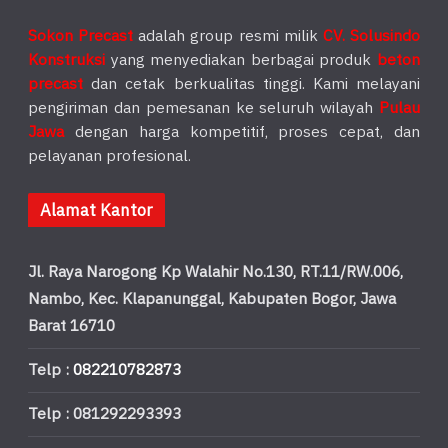
Sokon Precast
adalah group resmi milik
CV. Solusindo
Konstruksi
yang menyediakan berbagai produk
beton
precast
dan cetak berkualitas tinggi. Kami melayani
pengiriman dan pemesanan ke seluruh wilayah
Pulau
Jawa
dengan harga kompetitif, proses cepat, dan
pelayanan profesional.
Alamat Kantor
Jl. Raya Narogong Kp Walahir No.130, RT.11/RW.006,
Nambo, Kec. Klapanunggal, Kabupaten Bogor, Jawa
Barat 16710
Telp :
082210782873
Telp : 081292293393