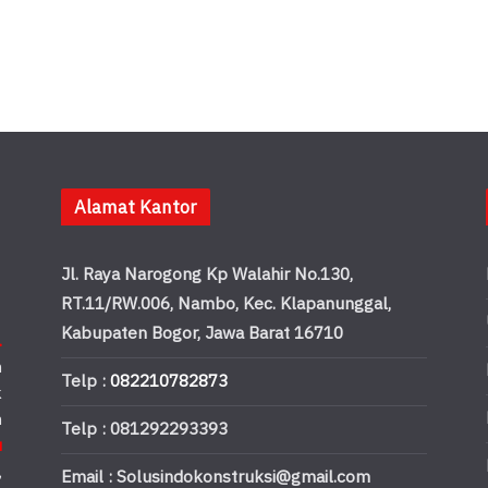
Alamat Kantor
Jl. Raya Narogong Kp Walahir No.130,
RT.11/RW.006, Nambo, Kec. Klapanunggal,
Kabupaten Bogor, Jawa Barat 16710
.
n
Telp :
082210782873
k
n
Telp : 081292293393
u
,
Email : Solusindokonstruksi@gmail.com