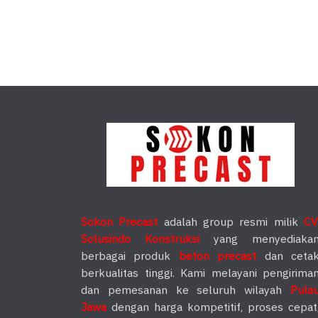
Sokon Precast
adalah group resmi milik
CV
Solusindo Konstruksi
yang menyediaka
berbagai produk
beton precast
dan ceta
berkualitas tinggi. Kami melayani pengirima
dan pemesanan ke seluruh wilayah
Pula
Jawa
dengan harga kompetitif, proses cepat