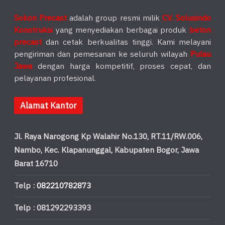
Sokon Precast
adalah group resmi milik
CV. Solusindo
Konstruksi
yang menyediakan berbagai produk
beton
precast
dan cetak berkualitas tinggi. Kami melayani
pengiriman dan pemesanan ke seluruh wilayah
Pulau
Jawa
dengan harga kompetitif, proses cepat, dan
pelayanan profesional.
Alamat Kantor
Jl. Raya Narogong Kp Walahir No.130, RT.11/RW.006,
Nambo, Kec. Klapanunggal, Kabupaten Bogor, Jawa
Barat 16710
Telp :
082210782873
Telp : 081292293393