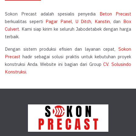
Sokon Precast adalah spesialis penyedia
Beton Precast
berkualitas seperti
Pagar Panel
,
U Ditch
,
Kanstin
, dan
Box
Culvert
. Kami siap kirim ke seluruh Jabodetabek dengan harga
terbaik.
Dengan sistem produksi efisien dan layanan cepat,
Sokon
Precast
hadir sebagai solusi praktis untuk kebutuhan proyek
konstruksi Anda. Website ini bagian dari Group
CV. Solusindo
Konstruksi
.