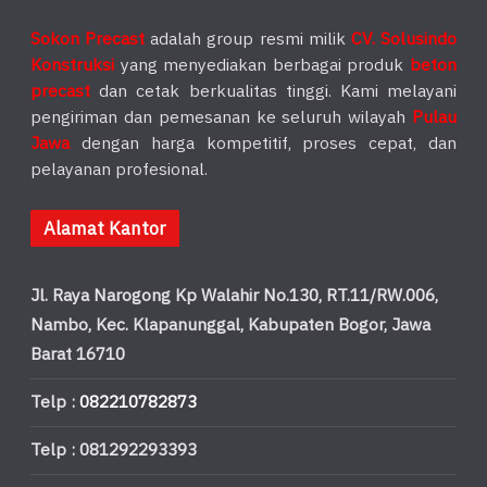
Sokon Precast
adalah group resmi milik
CV. Solusindo
Konstruksi
yang menyediakan berbagai produk
beton
precast
dan cetak berkualitas tinggi. Kami melayani
pengiriman dan pemesanan ke seluruh wilayah
Pulau
Jawa
dengan harga kompetitif, proses cepat, dan
pelayanan profesional.
Alamat Kantor
Jl. Raya Narogong Kp Walahir No.130, RT.11/RW.006,
Nambo, Kec. Klapanunggal, Kabupaten Bogor, Jawa
Barat 16710
Telp :
082210782873
Telp : 081292293393