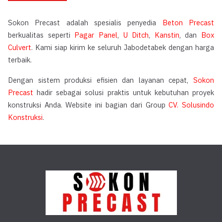
Sokon Precast adalah spesialis penyedia
Beton Precast
berkualitas seperti
Pagar Panel
,
U Ditch
,
Kanstin
, dan
Box
Culvert
. Kami siap kirim ke seluruh Jabodetabek dengan harga
terbaik.
Dengan sistem produksi efisien dan layanan cepat,
Sokon
Precast
hadir sebagai solusi praktis untuk kebutuhan proyek
konstruksi Anda. Website ini bagian dari Group
CV. Solusindo
Konstruksi
.