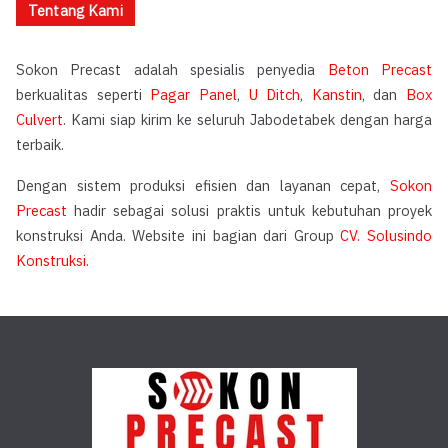
Tentang Kami
Sokon Precast adalah spesialis penyedia
Beton Precast
berkualitas seperti
Pagar Panel
,
U Ditch
,
Kanstin
, dan
Box
Culvert
. Kami siap kirim ke seluruh Jabodetabek dengan harga
terbaik.
Dengan sistem produksi efisien dan layanan cepat,
Sokon
Precast
hadir sebagai solusi praktis untuk kebutuhan proyek
konstruksi Anda. Website ini bagian dari Group
CV. Solusindo
Konstruksi
.