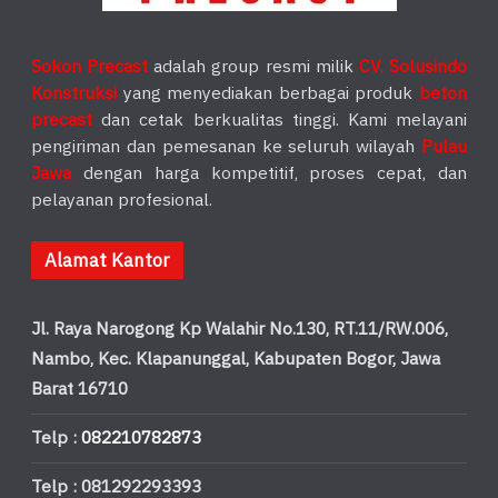
Sokon Precast
adalah group resmi milik
CV. Solusindo
Konstruksi
yang menyediakan berbagai produk
beton
precast
dan cetak berkualitas tinggi. Kami melayani
pengiriman dan pemesanan ke seluruh wilayah
Pulau
Jawa
dengan harga kompetitif, proses cepat, dan
pelayanan profesional.
Alamat Kantor
Jl. Raya Narogong Kp Walahir No.130, RT.11/RW.006,
Nambo, Kec. Klapanunggal, Kabupaten Bogor, Jawa
Barat 16710
Telp :
082210782873
Telp : 081292293393