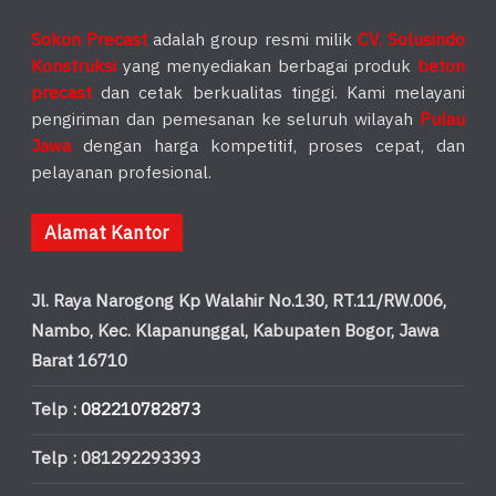
Sokon Precast
adalah group resmi milik
CV. Solusindo
Konstruksi
yang menyediakan berbagai produk
beton
precast
dan cetak berkualitas tinggi. Kami melayani
pengiriman dan pemesanan ke seluruh wilayah
Pulau
Jawa
dengan harga kompetitif, proses cepat, dan
pelayanan profesional.
Alamat Kantor
Jl. Raya Narogong Kp Walahir No.130, RT.11/RW.006,
Nambo, Kec. Klapanunggal, Kabupaten Bogor, Jawa
Barat 16710
Telp :
082210782873
Telp : 081292293393