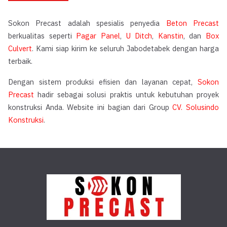
Sokon Precast adalah spesialis penyedia
Beton Precast
berkualitas seperti
Pagar Panel
,
U Ditch
,
Kanstin
, dan
Box
Culvert
. Kami siap kirim ke seluruh Jabodetabek dengan harga
terbaik.
Dengan sistem produksi efisien dan layanan cepat,
Sokon
Precast
hadir sebagai solusi praktis untuk kebutuhan proyek
konstruksi Anda. Website ini bagian dari Group
CV. Solusindo
Konstruksi
.