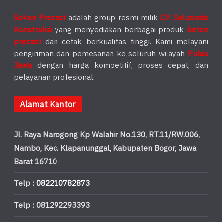
Sokon Precast
adalah group resmi milik
CV. Solusindo
Konstruksi
yang menyediakan berbagai produk
beton
precast
dan cetak berkualitas tinggi. Kami melayani
pengiriman dan pemesanan ke seluruh wilayah
Pulau
Jawa
dengan harga kompetitif, proses cepat, dan
pelayanan profesional.
Alamat Kantor
Jl. Raya Narogong Kp Walahir No.130, RT.11/RW.006,
Nambo, Kec. Klapanunggal, Kabupaten Bogor, Jawa
Barat 16710
Telp :
082210782873
Telp : 081292293393