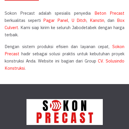
Sokon Precast adalah spesialis penyedia
Beton Precast
berkualitas seperti
Pagar Panel
,
U Ditch
,
Kanstin
, dan
Box
Culvert
. Kami siap kirim ke seluruh Jabodetabek dengan harga
terbaik.
Dengan sistem produksi efisien dan layanan cepat,
Sokon
Precast
hadir sebagai solusi praktis untuk kebutuhan proyek
konstruksi Anda. Website ini bagian dari Group
CV. Solusindo
Konstruksi
.