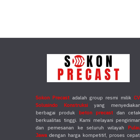
Sokon Precast
adalah group resmi milik
CV
Solusindo Konstruksi
yang menyediaka
berbagai produk
beton precast
dan ceta
berkualitas tinggi. Kami melayani pengirima
dan pemesanan ke seluruh wilayah
Pula
Jawa
dengan harga kompetitif, proses cepat