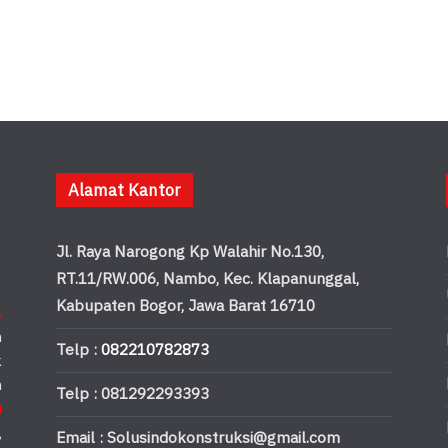
Alamat Kantor
Jl. Raya Narogong Kp Walahir No.130,
RT.11/RW.006, Nambo, Kec. Klapanunggal,
Kabupaten Bogor, Jawa Barat 16710
.
n
Telp :
082210782873
k
n
Telp : 081292293393
u
,
Email : Solusindokonstruksi@gmail.com