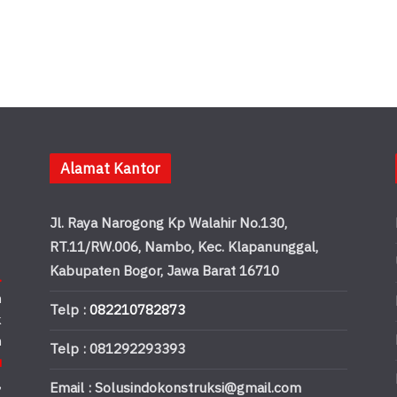
Alamat Kantor
Jl. Raya Narogong Kp Walahir No.130,
RT.11/RW.006, Nambo, Kec. Klapanunggal,
Kabupaten Bogor, Jawa Barat 16710
.
n
Telp :
082210782873
k
n
Telp : 081292293393
u
,
Email : Solusindokonstruksi@gmail.com