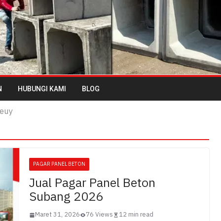
N
HUBUNGI KAMI
BLOG
deuy
PAGAR PANEL BETON
Jual Pagar Panel Beton
Subang 2026
Maret 31, 2026
76 Views
12 min read