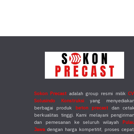
Sokon Precast
adalah group resmi milik
CV
Solusindo Konstruksi
yang menyediaka
berbagai produk
beton precast
dan ceta
berkualitas tinggi. Kami melayani pengirima
dan pemesanan ke seluruh wilayah
Pula
Jawa
dengan harga kompetitif, proses cepat