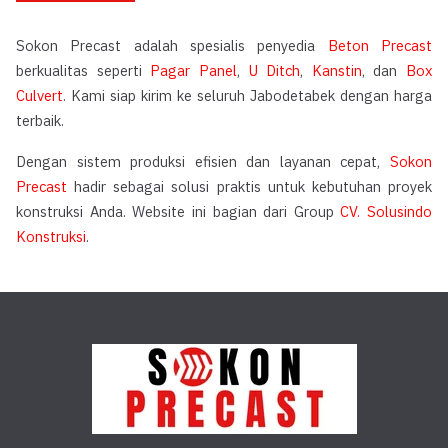
Sokon Precast adalah spesialis penyedia
Beton Precast
berkualitas seperti
Pagar Panel
,
U Ditch
,
Kanstin
, dan
Box
Culvert
. Kami siap kirim ke seluruh Jabodetabek dengan harga
terbaik.
Dengan sistem produksi efisien dan layanan cepat,
Sokon
Precast
hadir sebagai solusi praktis untuk kebutuhan proyek
konstruksi Anda. Website ini bagian dari Group
CV. Solusindo
Konstruksi
.