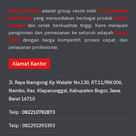
Sokon Precast
adalah group resmi milik
CV. Solusindo
Konstruksi
yang menyediakan berbagai produk
beton
precast
dan cetak berkualitas tinggi. Kami melayani
pengiriman dan pemesanan ke seluruh wilayah
Pulau
Jawa
dengan harga kompetitif, proses cepat, dan
pelayanan profesional.
Alamat Kantor
Jl. Raya Narogong Kp Walahir No.130, RT.11/RW.006,
Nambo, Kec. Klapanunggal, Kabupaten Bogor, Jawa
Barat 16710
Telp :
082210782873
Telp : 081292293393