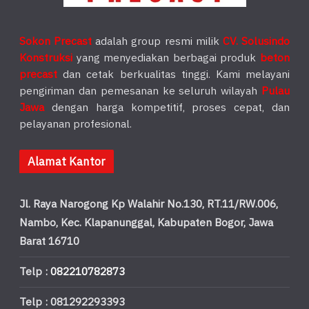
Sokon Precast
adalah group resmi milik
CV. Solusindo
Konstruksi
yang menyediakan berbagai produk
beton
precast
dan cetak berkualitas tinggi. Kami melayani
pengiriman dan pemesanan ke seluruh wilayah
Pulau
Jawa
dengan harga kompetitif, proses cepat, dan
pelayanan profesional.
Alamat Kantor
Jl. Raya Narogong Kp Walahir No.130, RT.11/RW.006,
Nambo, Kec. Klapanunggal, Kabupaten Bogor, Jawa
Barat 16710
Telp :
082210782873
Telp : 081292293393