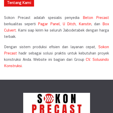
Tentang Kami
Sokon Precast adalah spesialis penyedia
Beton Precast
berkualitas seperti
Pagar Panel
,
U Ditch
,
Kanstin
, dan
Box
Culvert
. Kami siap kirim ke seluruh Jabodetabek dengan harga
terbaik.
Dengan sistem produksi efisien dan layanan cepat,
Sokon
Precast
hadir sebagai solusi praktis untuk kebutuhan proyek
konstruksi Anda. Website ini bagian dari Group
CV. Solusindo
Konstruksi
.