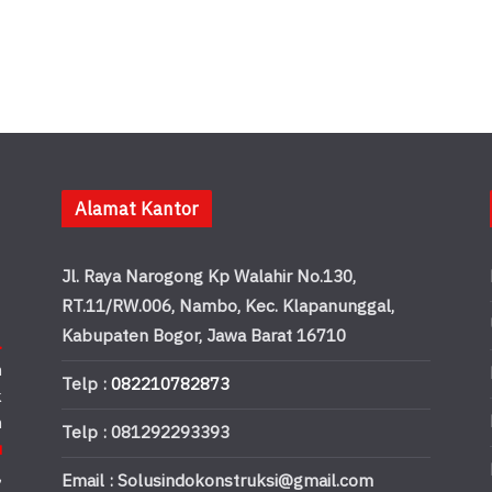
Alamat Kantor
Jl. Raya Narogong Kp Walahir No.130,
RT.11/RW.006, Nambo, Kec. Klapanunggal,
Kabupaten Bogor, Jawa Barat 16710
.
n
Telp :
082210782873
k
n
Telp : 081292293393
u
,
Email : Solusindokonstruksi@gmail.com