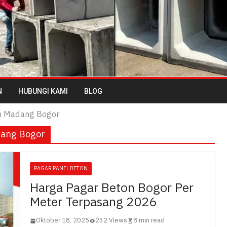
N
HUBUNGI KAMI
BLOG
n Madang Bogor
dang Bogor
PAGAR PANEL BETON
Harga Pagar Beton Bogor Per
Meter Terpasang 2026
Oktober 18, 2025
232 Views
8 min read