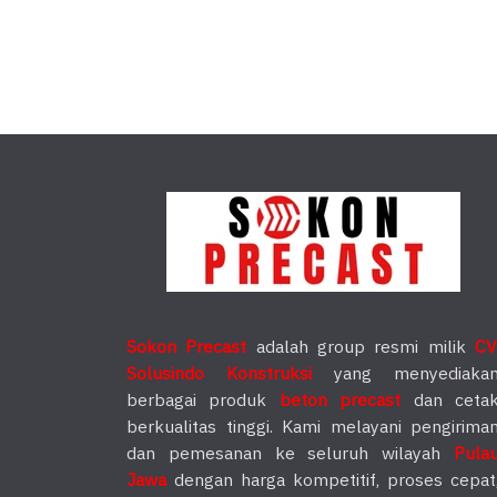
Sokon Precast
adalah group resmi milik
CV
Solusindo Konstruksi
yang menyediaka
berbagai produk
beton precast
dan ceta
berkualitas tinggi. Kami melayani pengirima
dan pemesanan ke seluruh wilayah
Pula
Jawa
dengan harga kompetitif, proses cepat