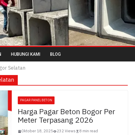
N
HUBUNGI KAMI
BLOG
gor Selatan
elatan
PAGAR PANEL BETON
Harga Pagar Beton Bogor Per
Meter Terpasang 2026
Oktober 18, 2025
232 Views
8 min read