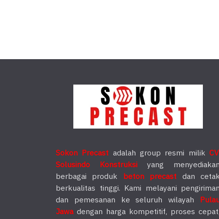
Sokon Precast
adalah group resmi milik
CV
Solusindo Konstruksi
yang menyediaka
berbagai produk
beton precast
dan ceta
berkualitas tinggi. Kami melayani pengirima
dan pemesanan ke seluruh wilayah
Pula
Jawa
dengan harga kompetitif, proses cepat