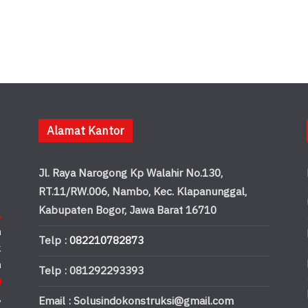
Alamat Kantor
Jl. Raya Narogong Kp Walahir No.130,
RT.11/RW.006, Nambo, Kec. Klapanunggal,
Kabupaten Bogor, Jawa Barat 16710
.
n
Telp :
082210782873
k
n
Telp : 081292293393
u
,
Email : Solusindokonstruksi@gmail.com