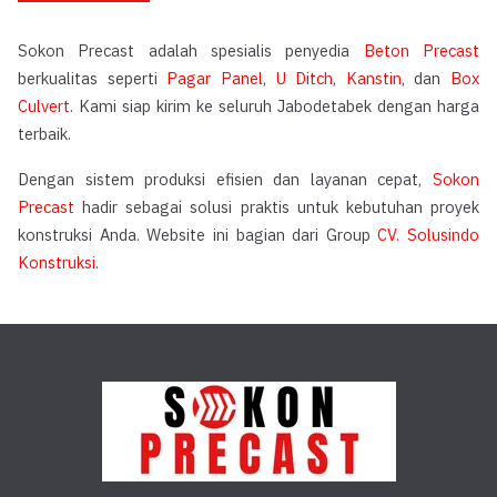
Sokon Precast adalah spesialis penyedia
Beton Precast
berkualitas seperti
Pagar Panel
,
U Ditch
,
Kanstin
, dan
Box
Culvert
. Kami siap kirim ke seluruh Jabodetabek dengan harga
terbaik.
Dengan sistem produksi efisien dan layanan cepat,
Sokon
Precast
hadir sebagai solusi praktis untuk kebutuhan proyek
konstruksi Anda. Website ini bagian dari Group
CV. Solusindo
Konstruksi
.