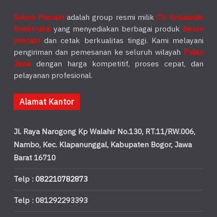
Sokon Precast
adalah group resmi milik
CV. Solusindo
Konstruksi
yang menyediakan berbagai produk
beton
precast
dan cetak berkualitas tinggi. Kami melayani
pengiriman dan pemesanan ke seluruh wilayah
Pulau
Jawa
dengan harga kompetitif, proses cepat, dan
pelayanan profesional.
Alamat Kantor
Jl. Raya Narogong Kp Walahir No.130, RT.11/RW.006,
Nambo, Kec. Klapanunggal, Kabupaten Bogor, Jawa
Barat 16710
Telp :
082210782873
Telp : 081292293393