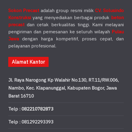
Sokon Precast
adalah group resmi milik
CV. Solusindo
Konstruksi
yang menyediakan berbagai produk
beton
precast
dan cetak berkualitas tinggi. Kami melayani
pengiriman dan pemesanan ke seluruh wilayah
Pulau
Jawa
dengan harga kompetitif, proses cepat, dan
pelayanan profesional.
Alamat Kantor
Jl. Raya Narogong Kp Walahir No.130, RT.11/RW.006,
Nambo, Kec. Klapanunggal, Kabupaten Bogor, Jawa
Barat 16710
Telp :
082210782873
Telp : 081292293393