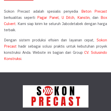
Sokon Precast adalah spesialis penyedia
Beton Precast
berkualitas seperti
Pagar Panel
,
U Ditch
,
Kanstin
, dan
Box
Culvert
. Kami siap kirim ke seluruh Jabodetabek dengan harga
terbaik.
Dengan sistem produksi efisien dan layanan cepat,
Sokon
Precast
hadir sebagai solusi praktis untuk kebutuhan proyek
konstruksi Anda. Website ini bagian dari Group
CV. Solusindo
Konstruksi
.