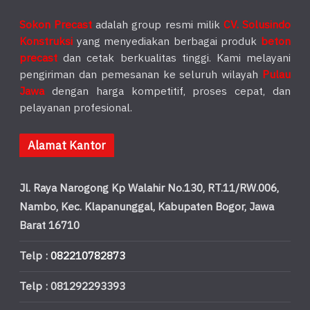
Sokon Precast
adalah group resmi milik
CV. Solusindo
Konstruksi
yang menyediakan berbagai produk
beton
precast
dan cetak berkualitas tinggi. Kami melayani
pengiriman dan pemesanan ke seluruh wilayah
Pulau
Jawa
dengan harga kompetitif, proses cepat, dan
pelayanan profesional.
Alamat Kantor
Jl. Raya Narogong Kp Walahir No.130, RT.11/RW.006,
Nambo, Kec. Klapanunggal, Kabupaten Bogor, Jawa
Barat 16710
Telp :
082210782873
Telp : 081292293393