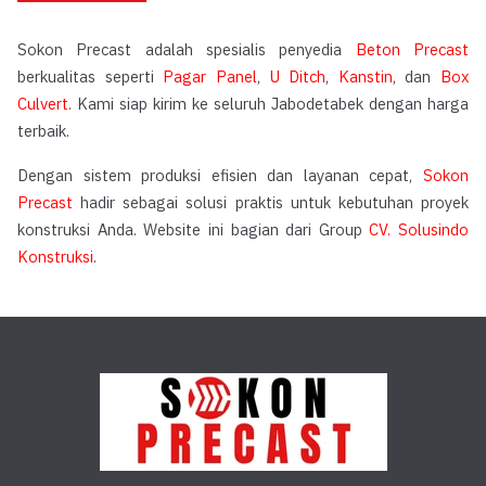
Sokon Precast adalah spesialis penyedia
Beton Precast
berkualitas seperti
Pagar Panel
,
U Ditch
,
Kanstin
, dan
Box
Culvert
. Kami siap kirim ke seluruh Jabodetabek dengan harga
terbaik.
Dengan sistem produksi efisien dan layanan cepat,
Sokon
Precast
hadir sebagai solusi praktis untuk kebutuhan proyek
konstruksi Anda. Website ini bagian dari Group
CV. Solusindo
Konstruksi
.