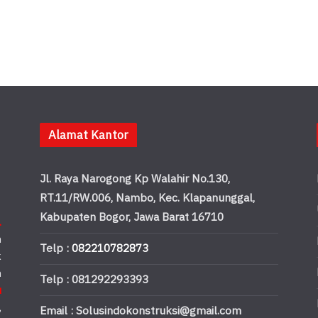
Alamat Kantor
Jl. Raya Narogong Kp Walahir No.130,
RT.11/RW.006, Nambo, Kec. Klapanunggal,
Kabupaten Bogor, Jawa Barat 16710
.
n
Telp :
082210782873
k
n
Telp : 081292293393
u
,
Email : Solusindokonstruksi@gmail.com