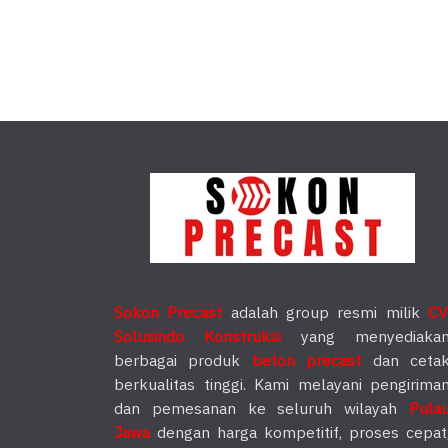
Sokon Precast
adalah group resmi milik
CV
Solusindo Konstruksi
yang menyediaka
berbagai produk
beton precast
dan ceta
berkualitas tinggi. Kami melayani pengirima
dan pemesanan ke seluruh wilayah
Pula
Jawa
dengan harga kompetitif, proses cepat