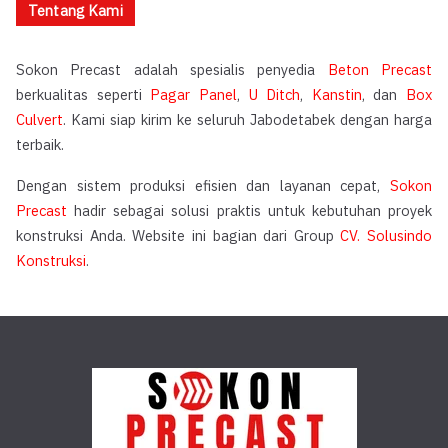
Tentang Kami
Sokon Precast adalah spesialis penyedia
Beton Precast
berkualitas seperti
Pagar Panel
,
U Ditch
,
Kanstin
, dan
Box
Culvert
. Kami siap kirim ke seluruh Jabodetabek dengan harga
terbaik.
Dengan sistem produksi efisien dan layanan cepat,
Sokon
Precast
hadir sebagai solusi praktis untuk kebutuhan proyek
konstruksi Anda. Website ini bagian dari Group
CV. Solusindo
Konstruksi
.