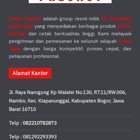
Sokon Precast
adalah group resmi milik
CV. Solusindo
Konstruksi
yang menyediakan berbagai produk
beton
precast
dan cetak berkualitas tinggi. Kami melayani
pengiriman dan pemesanan ke seluruh wilayah
Pulau
Jawa
dengan harga kompetitif, proses cepat, dan
pelayanan profesional.
Alamat Kantor
Jl. Raya Narogong Kp Walahir No.130, RT.11/RW.006,
Nambo, Kec. Klapanunggal, Kabupaten Bogor, Jawa
Barat 16710
Telp :
082210782873
Telp : 081292293393