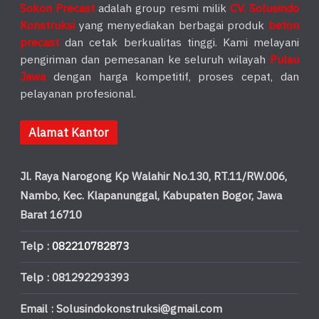
Sokon Precast
adalah group resmi milik
CV. Solusindo
Konstruksi
yang menyediakan berbagai produk
beton
precast
dan cetak berkualitas tinggi. Kami melayani
pengiriman dan pemesanan ke seluruh wilayah
Pulau
Jawa
dengan harga kompetitif, proses cepat, dan
pelayanan profesional.
Alamat Kantor
Jl. Raya Narogong Kp Walahir No.130, RT.11/RW.006,
Nambo, Kec. Klapanunggal, Kabupaten Bogor, Jawa
Barat 16710
Telp :
082210782873
Telp : 081292293393
Email : Solusindokonstruksi@gmail.com