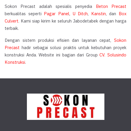
Sokon Precast adalah spesialis penyedia
Beton Precast
berkualitas seperti
Pagar Panel
,
U Ditch
,
Kanstin
, dan
Box
Culvert
. Kami siap kirim ke seluruh Jabodetabek dengan harga
terbaik.
Dengan sistem produksi efisien dan layanan cepat,
Sokon
Precast
hadir sebagai solusi praktis untuk kebutuhan proyek
konstruksi Anda. Website ini bagian dari Group
CV. Solusindo
Konstruksi
.