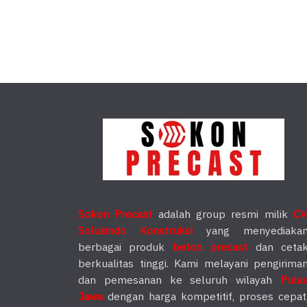
Sokon Precast
adalah group resmi milik
CV
Solusindo Konstruksi
yang menyediaka
berbagai produk
beton precast
dan ceta
berkualitas tinggi. Kami melayani pengirima
dan pemesanan ke seluruh wilayah
Pula
Jawa
dengan harga kompetitif, proses cepat