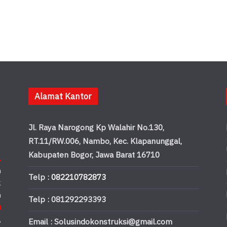
Alamat Kantor
Jl. Raya Narogong Kp Walahir No.130,
RT.11/RW.006, Nambo, Kec. Klapanunggal,
Kabupaten Bogor, Jawa Barat 16710
.
n
Telp :
082210782873
k
n
Telp : 081292293393
u
,
Email : Solusindokonstruksi@gmail.com