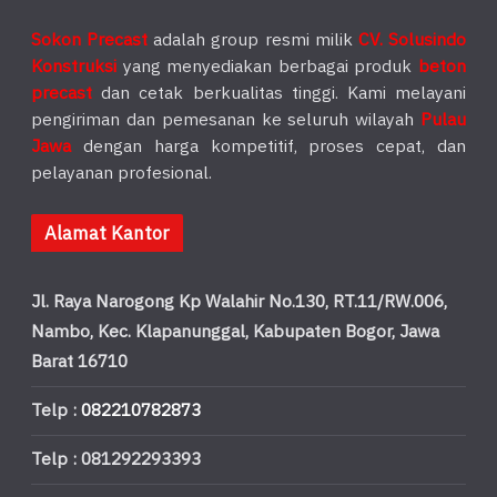
Sokon Precast
adalah group resmi milik
CV. Solusindo
Konstruksi
yang menyediakan berbagai produk
beton
precast
dan cetak berkualitas tinggi. Kami melayani
pengiriman dan pemesanan ke seluruh wilayah
Pulau
Jawa
dengan harga kompetitif, proses cepat, dan
pelayanan profesional.
Alamat Kantor
Jl. Raya Narogong Kp Walahir No.130, RT.11/RW.006,
Nambo, Kec. Klapanunggal, Kabupaten Bogor, Jawa
Barat 16710
Telp :
082210782873
Telp : 081292293393