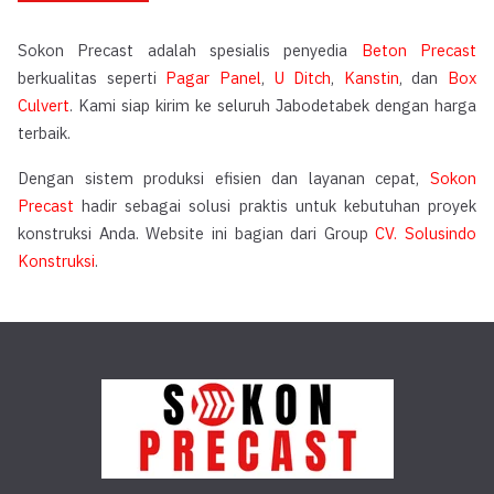
Sokon Precast adalah spesialis penyedia
Beton Precast
berkualitas seperti
Pagar Panel
,
U Ditch
,
Kanstin
, dan
Box
Culvert
. Kami siap kirim ke seluruh Jabodetabek dengan harga
terbaik.
Dengan sistem produksi efisien dan layanan cepat,
Sokon
Precast
hadir sebagai solusi praktis untuk kebutuhan proyek
konstruksi Anda. Website ini bagian dari Group
CV. Solusindo
Konstruksi
.