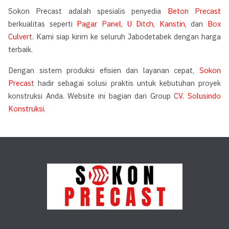
Sokon Precast adalah spesialis penyedia
Beton Precast
berkualitas seperti
Pagar Panel
,
U Ditch
,
Kanstin
, dan
Box
Culvert
. Kami siap kirim ke seluruh Jabodetabek dengan harga
terbaik.
Dengan sistem produksi efisien dan layanan cepat,
Sokon
Precast
hadir sebagai solusi praktis untuk kebutuhan proyek
konstruksi Anda. Website ini bagian dari Group
CV. Solusindo
Konstruksi
.