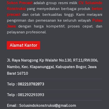
Sokon Precast
adalah group resmi milik
CV. Solusindo
Konstruksi
yang menyediakan berbagai produk
beton
precast
dan cetak berkualitas tinggi. Kami melayani
pengiriman dan pemesanan ke seluruh wilayah
Pulau
Jawa
dengan harga kompetitif, proses cepat, dan
pelayanan profesional.
Alamat Kantor
Jl. Raya Narogong Kp Walahir No.130, RT.11/RW.006,
Nambo, Kec. Klapanunggal, Kabupaten Bogor, Jawa
Barat 16710
Telp :
082210782873
Telp : 081292293393
Email : Solusindokonstruksi@gmail.com