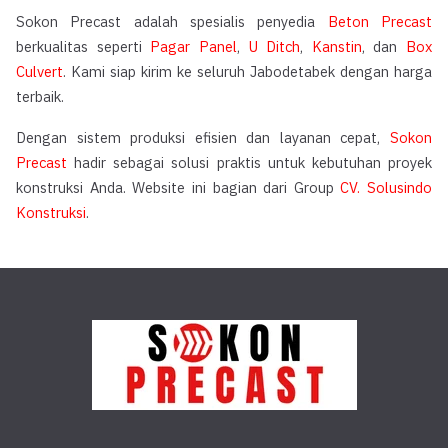
Sokon Precast adalah spesialis penyedia
Beton Precast
berkualitas seperti
Pagar Panel
,
U Ditch
,
Kanstin
, dan
Box
Culvert
. Kami siap kirim ke seluruh Jabodetabek dengan harga
terbaik.
Dengan sistem produksi efisien dan layanan cepat,
Sokon
Precast
hadir sebagai solusi praktis untuk kebutuhan proyek
konstruksi Anda. Website ini bagian dari Group
CV. Solusindo
Konstruksi
.