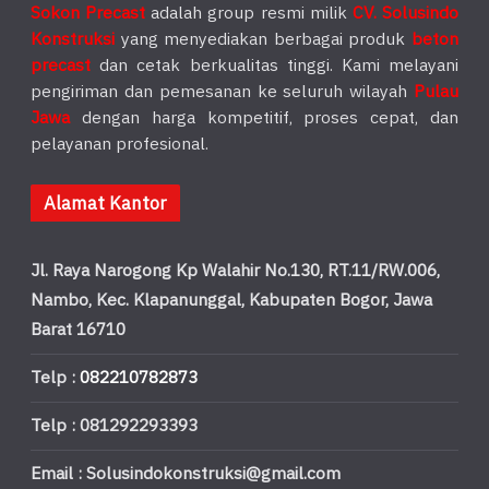
Sokon Precast
adalah group resmi milik
CV. Solusindo
Konstruksi
yang menyediakan berbagai produk
beton
precast
dan cetak berkualitas tinggi. Kami melayani
pengiriman dan pemesanan ke seluruh wilayah
Pulau
Jawa
dengan harga kompetitif, proses cepat, dan
pelayanan profesional.
Alamat Kantor
Jl. Raya Narogong Kp Walahir No.130, RT.11/RW.006,
Nambo, Kec. Klapanunggal, Kabupaten Bogor, Jawa
Barat 16710
Telp :
082210782873
Telp : 081292293393
Email : Solusindokonstruksi@gmail.com