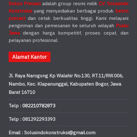
Sokon Precast
adalah group resmi milik
CV. Solusindo
Konstruksi
yang menyediakan berbagai produk
beton
precast
dan cetak berkualitas tinggi. Kami melayani
pengiriman dan pemesanan ke seluruh wilayah
Pulau
Jawa
dengan harga kompetitif, proses cepat, dan
pelayanan profesional.
Alamat Kantor
Jl. Raya Narogong Kp Walahir No.130, RT.11/RW.006,
Nambo, Kec. Klapanunggal, Kabupaten Bogor, Jawa
Barat 16710
Telp :
082210782873
Telp : 081292293393
Email : Solusindokonstruksi@gmail.com