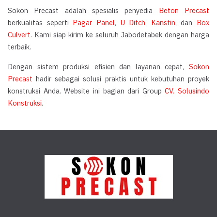
Sokon Precast adalah spesialis penyedia
Beton Precast
berkualitas seperti
Pagar Panel
,
U Ditch
,
Kanstin
, dan
Box
Culvert
. Kami siap kirim ke seluruh Jabodetabek dengan harga
terbaik.
Dengan sistem produksi efisien dan layanan cepat,
Sokon
Precast
hadir sebagai solusi praktis untuk kebutuhan proyek
konstruksi Anda. Website ini bagian dari Group
CV. Solusindo
Konstruksi
.