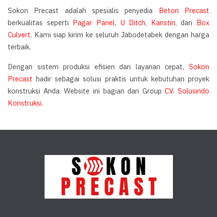
Sokon Precast adalah spesialis penyedia
Beton Precast
berkualitas seperti
Pagar Panel
,
U Ditch
,
Kanstin
, dan
Box
Culvert
. Kami siap kirim ke seluruh Jabodetabek dengan harga
terbaik.
Dengan sistem produksi efisien dan layanan cepat,
Sokon
Precast
hadir sebagai solusi praktis untuk kebutuhan proyek
konstruksi Anda. Website ini bagian dari Group
CV. Solusindo
Konstruksi
.