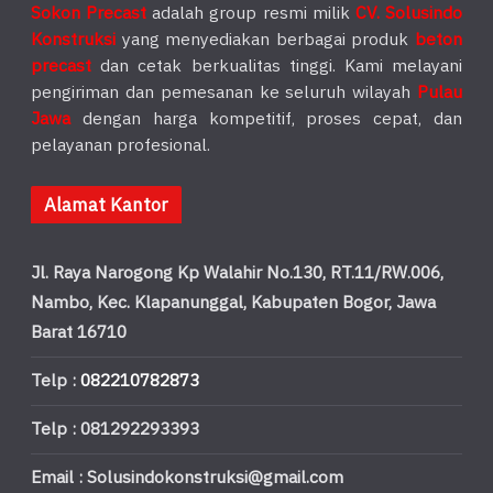
Sokon Precast
adalah group resmi milik
CV. Solusindo
Konstruksi
yang menyediakan berbagai produk
beton
precast
dan cetak berkualitas tinggi. Kami melayani
pengiriman dan pemesanan ke seluruh wilayah
Pulau
Jawa
dengan harga kompetitif, proses cepat, dan
pelayanan profesional.
Alamat Kantor
Jl. Raya Narogong Kp Walahir No.130, RT.11/RW.006,
Nambo, Kec. Klapanunggal, Kabupaten Bogor, Jawa
Barat 16710
Telp :
082210782873
Telp : 081292293393
Email : Solusindokonstruksi@gmail.com