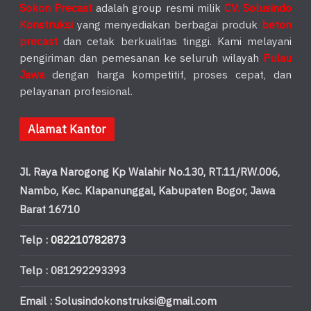
Sokon Precast
adalah group resmi milik
CV. Solusindo
Konstruksi
yang menyediakan berbagai produk
beton
precast
dan cetak berkualitas tinggi. Kami melayani
pengiriman dan pemesanan ke seluruh wilayah
Pulau
Jawa
dengan harga kompetitif, proses cepat, dan
pelayanan profesional.
Alamat Kantor
Jl. Raya Narogong Kp Walahir No.130, RT.11/RW.006,
Nambo, Kec. Klapanunggal, Kabupaten Bogor, Jawa
Barat 16710
Telp :
082210782873
Telp : 081292293393
Email : Solusindokonstruksi@gmail.com