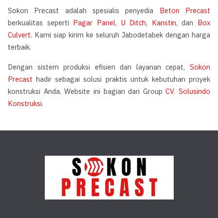
Sokon Precast adalah spesialis penyedia
Beton Precast
berkualitas seperti
Pagar Panel
,
U Ditch
,
Kanstin
, dan
Box
Culvert
. Kami siap kirim ke seluruh Jabodetabek dengan harga
terbaik.
Dengan sistem produksi efisien dan layanan cepat,
Sokon
Precast
hadir sebagai solusi praktis untuk kebutuhan proyek
konstruksi Anda. Website ini bagian dari Group
CV. Solusindo
Konstruksi
.