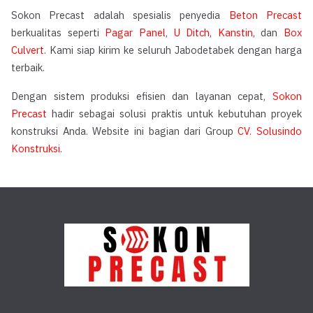
Sokon Precast adalah spesialis penyedia
Beton Precast
berkualitas seperti
Pagar Panel
,
U Ditch
,
Kanstin
, dan
Box
Culvert
. Kami siap kirim ke seluruh Jabodetabek dengan harga
terbaik.
Dengan sistem produksi efisien dan layanan cepat,
Sokon
Precast
hadir sebagai solusi praktis untuk kebutuhan proyek
konstruksi Anda. Website ini bagian dari Group
CV. Solusindo
Konstruksi
.