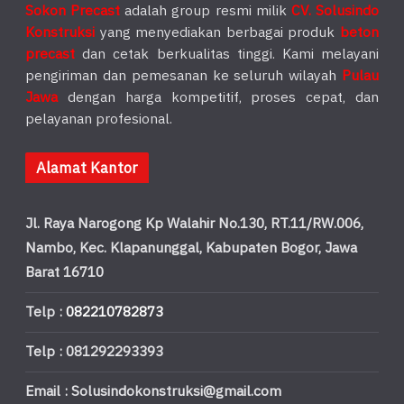
Sokon Precast
adalah group resmi milik
CV. Solusindo
Konstruksi
yang menyediakan berbagai produk
beton
precast
dan cetak berkualitas tinggi. Kami melayani
pengiriman dan pemesanan ke seluruh wilayah
Pulau
Jawa
dengan harga kompetitif, proses cepat, dan
pelayanan profesional.
Alamat Kantor
Jl. Raya Narogong Kp Walahir No.130, RT.11/RW.006,
Nambo, Kec. Klapanunggal, Kabupaten Bogor, Jawa
Barat 16710
Telp :
082210782873
Telp : 081292293393
Email : Solusindokonstruksi@gmail.com