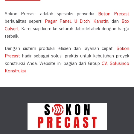
Sokon Precast adalah spesialis penyedia
Beton Precast
berkualitas seperti
Pagar Panel
,
U Ditch
,
Kanstin
, dan
Box
Culvert
. Kami siap kirim ke seluruh Jabodetabek dengan harga
terbaik.
Dengan sistem produksi efisien dan layanan cepat,
Sokon
Precast
hadir sebagai solusi praktis untuk kebutuhan proyek
konstruksi Anda. Website ini bagian dari Group
CV. Solusindo
Konstruksi
.