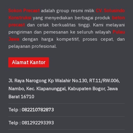
Sokon Precast
adalah group resmi milik
CV. Solusindo
Konstruksi
yang menyediakan berbagai produk
beton
precast
dan cetak berkualitas tinggi. Kami melayani
pengiriman dan pemesanan ke seluruh wilayah
Pulau
Jawa
dengan harga kompetitif, proses cepat, dan
pelayanan profesional.
Alamat Kantor
Jl. Raya Narogong Kp Walahir No.130, RT.11/RW.006,
Nambo, Kec. Klapanunggal, Kabupaten Bogor, Jawa
Barat 16710
Telp :
082210782873
Telp : 081292293393