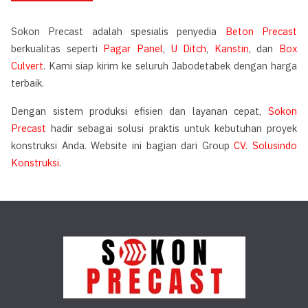
Sokon Precast adalah spesialis penyedia
Beton Precast
berkualitas seperti
Pagar Panel
,
U Ditch
,
Kanstin
, dan
Box
Culvert
. Kami siap kirim ke seluruh Jabodetabek dengan harga
terbaik.
Dengan sistem produksi efisien dan layanan cepat,
Sokon
Precast
hadir sebagai solusi praktis untuk kebutuhan proyek
konstruksi Anda. Website ini bagian dari Group
CV. Solusindo
Konstruksi
.