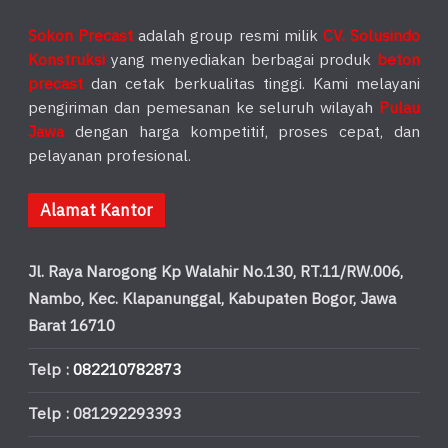
Sokon Precast
adalah group resmi milik
CV. Solusindo
Konstruksi
yang menyediakan berbagai produk
beton
precast
dan cetak berkualitas tinggi. Kami melayani
pengiriman dan pemesanan ke seluruh wilayah
Pulau
Jawa
dengan harga kompetitif, proses cepat, dan
pelayanan profesional.
Alamat Kantor
Jl. Raya Narogong Kp Walahir No.130, RT.11/RW.006,
Nambo, Kec. Klapanunggal, Kabupaten Bogor, Jawa
Barat 16710
Telp :
082210782873
Telp : 081292293393