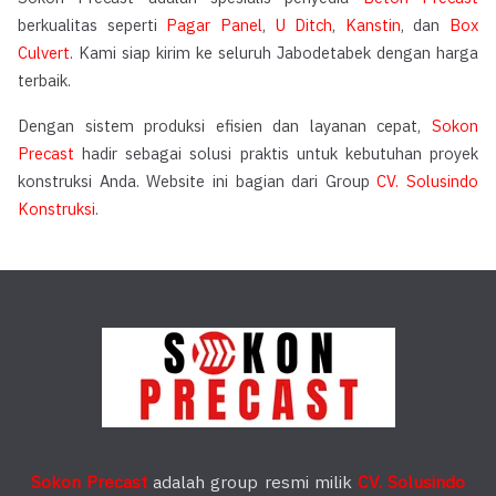
berkualitas seperti
Pagar Panel
,
U Ditch
,
Kanstin
, dan
Box
Culvert
. Kami siap kirim ke seluruh Jabodetabek dengan harga
terbaik.
Dengan sistem produksi efisien dan layanan cepat,
Sokon
Precast
hadir sebagai solusi praktis untuk kebutuhan proyek
konstruksi Anda. Website ini bagian dari Group
CV. Solusindo
Konstruksi
.
Sokon Precast
adalah group resmi milik
CV. Solusindo