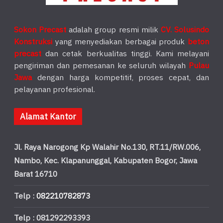
Sokon Precast
adalah group resmi milik
CV. Solusindo
Konstruksi
yang menyediakan berbagai produk
beton
precast
dan cetak berkualitas tinggi. Kami melayani
pengiriman dan pemesanan ke seluruh wilayah
Pulau
Jawa
dengan harga kompetitif, proses cepat, dan
pelayanan profesional.
Alamat Kantor
Jl. Raya Narogong Kp Walahir No.130, RT.11/RW.006,
Nambo, Kec. Klapanunggal, Kabupaten Bogor, Jawa
Barat 16710
Telp :
082210782873
Telp : 081292293393