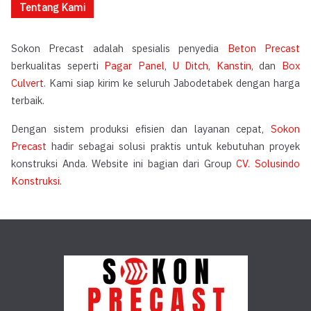
Tentang Kami
Sokon Precast adalah spesialis penyedia
Beton Precast
berkualitas seperti
Pagar Panel
,
U Ditch
,
Kanstin
, dan
Box
Culvert
. Kami siap kirim ke seluruh Jabodetabek dengan harga
terbaik.
Dengan sistem produksi efisien dan layanan cepat,
Sokon
Precast
hadir sebagai solusi praktis untuk kebutuhan proyek
konstruksi Anda. Website ini bagian dari Group
CV. Solusindo
Konstruksi
.