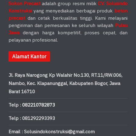
Sokon Precast
adalah group resmi milik
CV. Solusindo
Konstruksi
yang menyediakan berbagai produk
beton
precast
dan cetak berkualitas tinggi. Kami melayani
pengiriman dan pemesanan ke seluruh wilayah
Pulau
Jawa
dengan harga kompetitif, proses cepat, dan
pelayanan profesional.
Alamat Kantor
Jl. Raya Narogong Kp Walahir No.130, RT.11/RW.006,
Nambo, Kec. Klapanunggal, Kabupaten Bogor, Jawa
Barat 16710
Telp :
082210782873
Telp : 081292293393
Email : Solusindokonstruksi@gmail.com