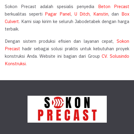
Sokon Precast adalah spesialis penyedia
Beton Precast
berkualitas seperti
Pagar Panel
,
U Ditch
,
Kanstin
, dan
Box
Culvert
. Kami siap kirim ke seluruh Jabodetabek dengan harga
terbaik.
Dengan sistem produksi efisien dan layanan cepat,
Sokon
Precast
hadir sebagai solusi praktis untuk kebutuhan proyek
konstruksi Anda. Website ini bagian dari Group
CV. Solusindo
Konstruksi
.