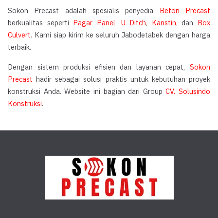
Sokon Precast adalah spesialis penyedia
Beton Precast
berkualitas seperti
Pagar Panel
,
U Ditch
,
Kanstin
, dan
Box
Culvert
. Kami siap kirim ke seluruh Jabodetabek dengan harga
terbaik.
Dengan sistem produksi efisien dan layanan cepat,
Sokon
Precast
hadir sebagai solusi praktis untuk kebutuhan proyek
konstruksi Anda. Website ini bagian dari Group
CV. Solusindo
Konstruksi
.