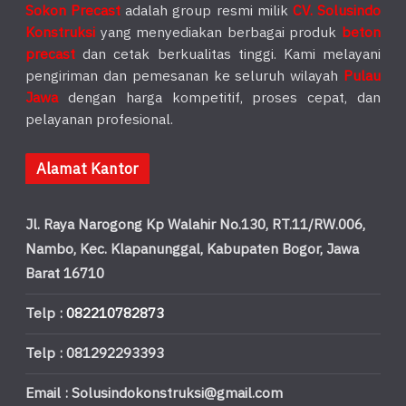
Sokon Precast
adalah group resmi milik
CV. Solusindo
Konstruksi
yang menyediakan berbagai produk
beton
precast
dan cetak berkualitas tinggi. Kami melayani
pengiriman dan pemesanan ke seluruh wilayah
Pulau
Jawa
dengan harga kompetitif, proses cepat, dan
pelayanan profesional.
Alamat Kantor
Jl. Raya Narogong Kp Walahir No.130, RT.11/RW.006,
Nambo, Kec. Klapanunggal, Kabupaten Bogor, Jawa
Barat 16710
Telp :
082210782873
Telp : 081292293393
Email : Solusindokonstruksi@gmail.com