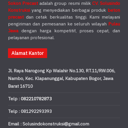
Sokon Precast
adalah group resmi milik
CV. Solusindo
Konstruksi
yang menyediakan berbagai produk
beton
precast
dan cetak berkualitas tinggi. Kami melayani
pengiriman dan pemesanan ke seluruh wilayah
Pulau
Jawa
dengan harga kompetitif, proses cepat, dan
pelayanan profesional.
Alamat Kantor
Jl. Raya Narogong Kp Walahir No.130, RT.11/RW.006,
Nambo, Kec. Klapanunggal, Kabupaten Bogor, Jawa
Barat 16710
Telp :
082210782873
Telp : 081292293393
Email : Solusindokonstruksi@gmail.com