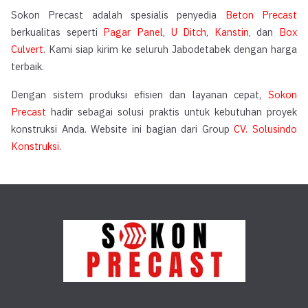
Sokon Precast adalah spesialis penyedia
Beton Precast
berkualitas seperti
Pagar Panel
,
U Ditch
,
Kanstin
, dan
Box
Culvert
. Kami siap kirim ke seluruh Jabodetabek dengan harga
terbaik.
Dengan sistem produksi efisien dan layanan cepat,
Sokon
Precast
hadir sebagai solusi praktis untuk kebutuhan proyek
konstruksi Anda. Website ini bagian dari Group
CV. Solusindo
Konstruksi
.