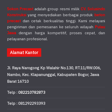
Sokon Precast
adalah group resmi milik
CV. Solusindo
Konstruksi
yang menyediakan berbagai produk
beton
precast
dan cetak berkualitas tinggi. Kami melayani
pengiriman dan pemesanan ke seluruh wilayah
Pulau
Jawa
dengan harga kompetitif, proses cepat, dan
pelayanan profesional.
Alamat Kantor
Jl. Raya Narogong Kp Walahir No.130, RT.11/RW.006,
Nambo, Kec. Klapanunggal, Kabupaten Bogor, Jawa
Barat 16710
Telp :
082210782873
Telp : 081292293393