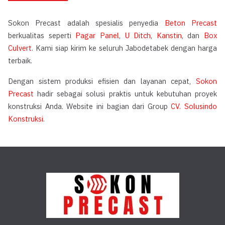
Sokon Precast adalah spesialis penyedia
Beton Precast
berkualitas seperti
Pagar Panel
,
U Ditch
,
Kanstin
, dan
Box
Culvert
. Kami siap kirim ke seluruh Jabodetabek dengan harga
terbaik.
Dengan sistem produksi efisien dan layanan cepat,
Sokon
Precast
hadir sebagai solusi praktis untuk kebutuhan proyek
konstruksi Anda. Website ini bagian dari Group
CV. Solusindo
Konstruksi
.