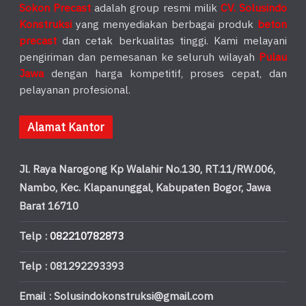
Sokon Precast
adalah group resmi milik
CV. Solusindo
Konstruksi
yang menyediakan berbagai produk
beton
precast
dan cetak berkualitas tinggi. Kami melayani
pengiriman dan pemesanan ke seluruh wilayah
Pulau
Jawa
dengan harga kompetitif, proses cepat, dan
pelayanan profesional.
Alamat Kantor
Jl. Raya Narogong Kp Walahir No.130, RT.11/RW.006,
Nambo, Kec. Klapanunggal, Kabupaten Bogor, Jawa
Barat 16710
Telp :
082210782873
Telp : 081292293393
Email : Solusindokonstruksi@gmail.com