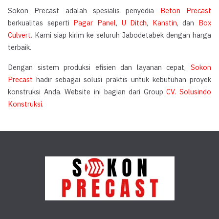
Sokon Precast adalah spesialis penyedia
Beton Precast
berkualitas seperti
Pagar Panel
,
U Ditch
,
Kanstin
, dan
Box
Culvert
. Kami siap kirim ke seluruh Jabodetabek dengan harga
terbaik.
Dengan sistem produksi efisien dan layanan cepat,
Sokon
Precast
hadir sebagai solusi praktis untuk kebutuhan proyek
konstruksi Anda. Website ini bagian dari Group
CV. Solusindo
Konstruksi
.