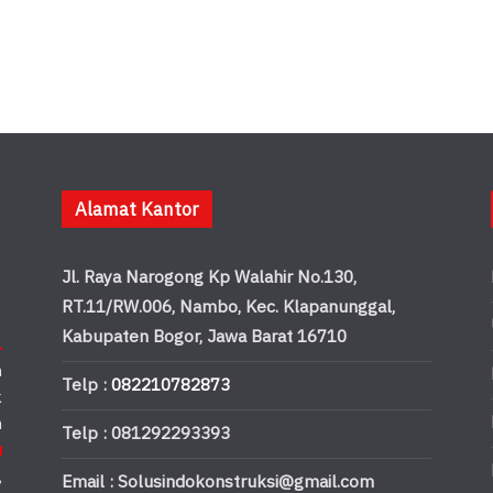
Alamat Kantor
Jl. Raya Narogong Kp Walahir No.130,
RT.11/RW.006, Nambo, Kec. Klapanunggal,
Kabupaten Bogor, Jawa Barat 16710
.
n
Telp :
082210782873
k
n
Telp : 081292293393
u
,
Email : Solusindokonstruksi@gmail.com