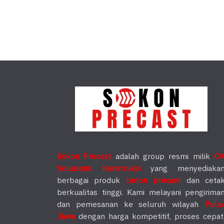
Sokon Precast
adalah group resmi milik
CV
Solusindo Konstruksi
yang menyediaka
berbagai produk
beton precast
dan ceta
berkualitas tinggi. Kami melayani pengirima
dan pemesanan ke seluruh wilayah
Pula
Jawa
dengan harga kompetitif, proses cepat