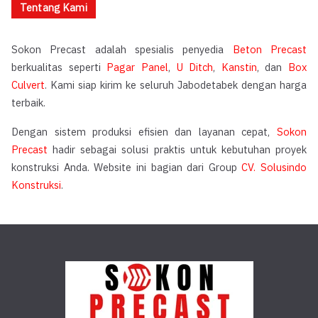
Tentang Kami
Sokon Precast adalah spesialis penyedia
Beton Precast
berkualitas seperti
Pagar Panel
,
U Ditch
,
Kanstin
, dan
Box
Culvert
. Kami siap kirim ke seluruh Jabodetabek dengan harga
terbaik.
Dengan sistem produksi efisien dan layanan cepat,
Sokon
Precast
hadir sebagai solusi praktis untuk kebutuhan proyek
konstruksi Anda. Website ini bagian dari Group
CV. Solusindo
Konstruksi
.