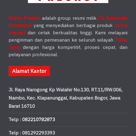
Sokon Precast
adalah group resmi milik
CV. Solusindo
Konstruksi
yang menyediakan berbagai produk
beton
precast
dan cetak berkualitas tinggi. Kami melayani
pengiriman dan pemesanan ke seluruh wilayah
Pulau
Jawa
dengan harga kompetitif, proses cepat, dan
pelayanan profesional.
Alamat Kantor
Jl. Raya Narogong Kp Walahir No.130, RT.11/RW.006,
Nambo, Kec. Klapanunggal, Kabupaten Bogor, Jawa
Barat 16710
Telp :
082210782873
Telp : 081292293393